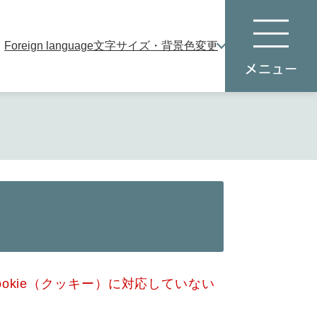
Foreign language
文字サイズ・背景色変更
本
メ
文
ニ
へ
ュ
ー
okie（クッキー）に対応していない