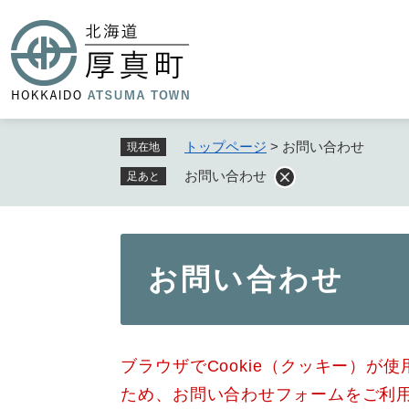
ペ
ー
ジ
の
先
頭
で
トップページ
>
お問い合わせ
現在地
す
お問い合わせ
足あと
。
本
お問い合わせ
文
ブラウザでCookie（クッキー）が
ため、お問い合わせフォームをご利