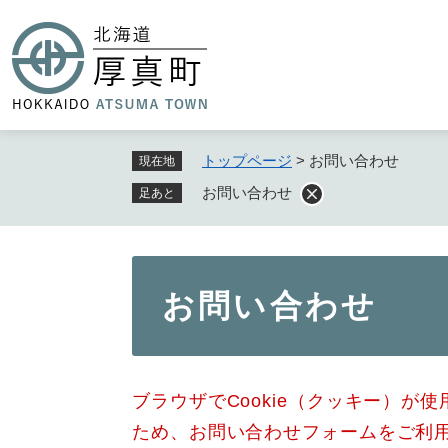
ペ
ー
ジ
の
先
頭
で
トップページ
>
お問い合わせ
現在地
す
お問い合わせ
足あと
。
本
お問い合わせ
文
ブラウザでCookie（クッキー）が
ため、お問い合わせフォームをご利