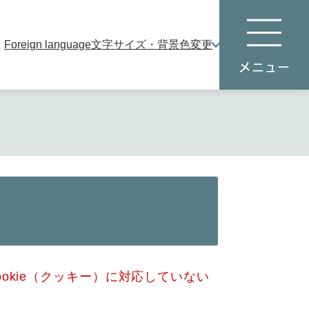
Foreign language
文字サイズ・背景色変更
本
メ
文
ニ
へ
ュ
ー
okie（クッキー）に対応していない