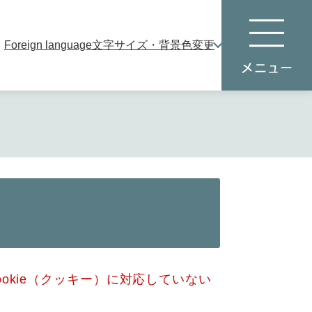
Foreign language
文字サイズ・背景色変更
本
メ
文
ニ
へ
ュ
ー
okie（クッキー）に対応していない