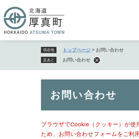
ペ
ー
ジ
の
先
頭
で
トップページ
>
お問い合わせ
現在地
す
お問い合わせ
足あと
。
本
お問い合わせ
文
ブラウザでCookie（クッキー）が
ため、お問い合わせフォームをご利