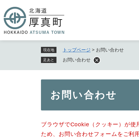
ペ
ー
ジ
の
先
頭
で
トップページ
>
お問い合わせ
現在地
す
お問い合わせ
足あと
。
本
お問い合わせ
文
ブラウザでCookie（クッキー）が
ため、お問い合わせフォームをご利