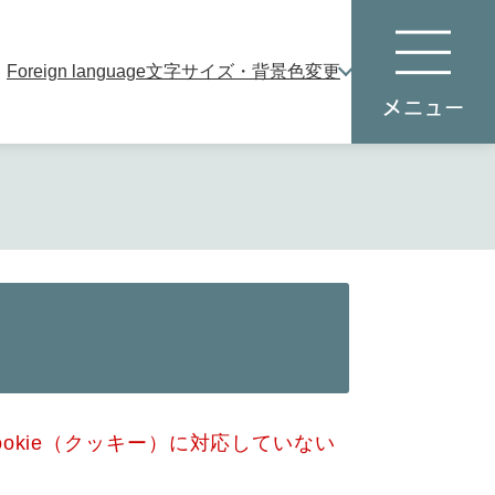
Foreign language
文字サイズ・背景色変更
本
メ
文
ニ
へ
ュ
ー
okie（クッキー）に対応していない