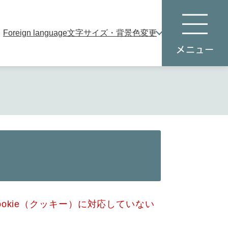
Foreign language
文字サイズ・背景色変更
本
メ
文
ニ
へ
ュ
ー
okie（クッキー）に対応していない