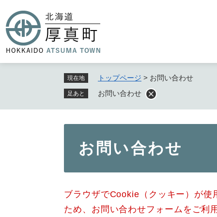
ペ
ー
ジ
の
先
頭
で
トップページ
>
お問い合わせ
現在地
す
お問い合わせ
足あと
。
本
お問い合わせ
文
ブラウザでCookie（クッキー）が
ため、お問い合わせフォームをご利