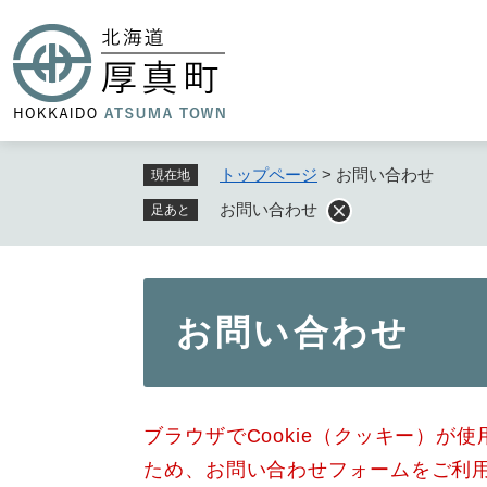
ペ
ー
ジ
の
先
頭
で
トップページ
>
お問い合わせ
現在地
す
お問い合わせ
足あと
。
本
お問い合わせ
文
ブラウザでCookie（クッキー）が
ため、お問い合わせフォームをご利