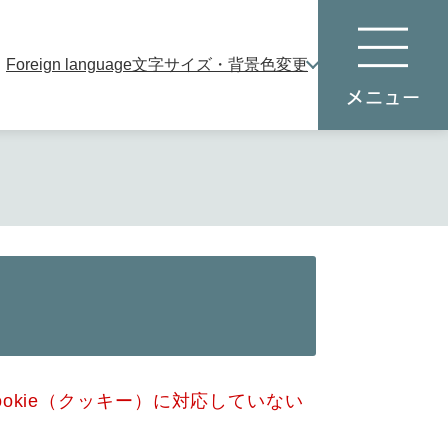
Foreign language
文字サイズ・背景色変更
本
メ
文
ニ
へ
ュ
ー
okie（クッキー）に対応していない