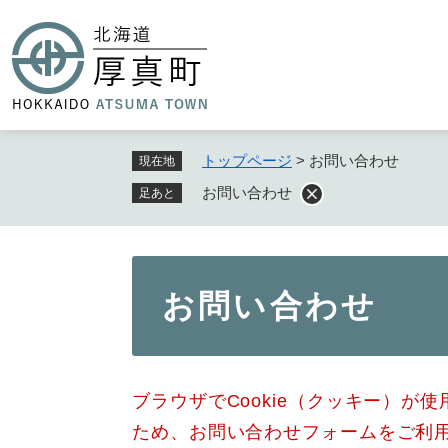
ペ
ー
ジ
の
先
頭
で
トップページ
>
お問い合わせ
現在地
す
お問い合わせ
足あと
。
本
お問い合わせ
文
ブラウザでCookie（クッキー）が
ため、お問い合わせフォームをご利