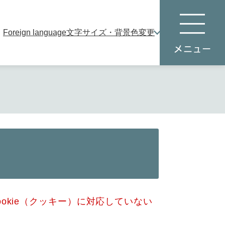
Foreign language
文字サイズ・背景色変更
本
メ
文
ニ
へ
ュ
ー
okie（クッキー）に対応していない