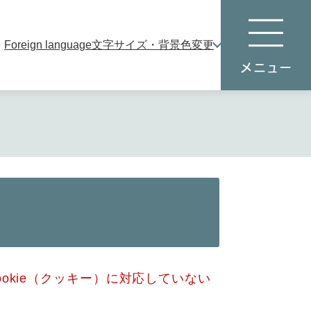
Foreign language
文字サイズ・背景色変更
本
メ
文
ニ
へ
ュ
ー
okie（クッキー）に対応していない