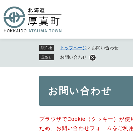
ペ
ー
ジ
の
先
頭
で
トップページ
>
お問い合わせ
現在地
す
お問い合わせ
足あと
。
本
お問い合わせ
文
ブラウザでCookie（クッキー）が
ため、お問い合わせフォームをご利