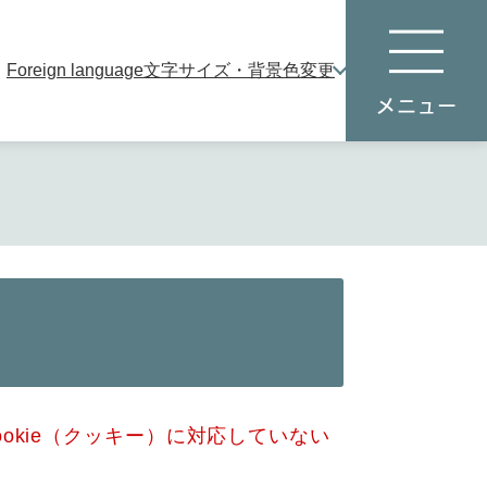
Foreign language
文字サイズ・背景色変更
本
メ
文
ニ
へ
ュ
ー
okie（クッキー）に対応していない