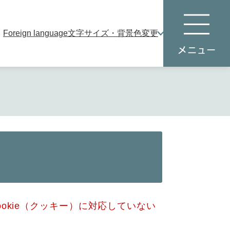
Foreign language
文字サイズ・背景色変更
本
メ
文
ニ
へ
ュ
ー
okie（クッキー）に対応していない