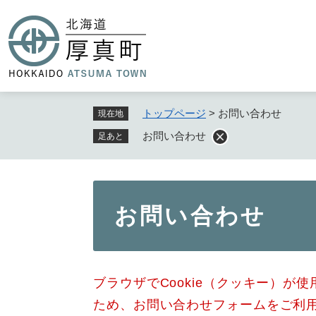
ペ
ー
ジ
の
先
頭
で
トップページ
>
お問い合わせ
現在地
す
お問い合わせ
足あと
。
本
お問い合わせ
文
ブラウザでCookie（クッキー）が
ため、お問い合わせフォームをご利