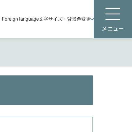
Foreign language
文字サイズ・背景色変更
本
メ
文
ニ
へ
ュ
ー