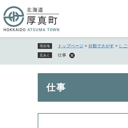
ペ
ー
ジ
の
先
頭
で
トップページ
>
分類でさがす
>
しご
現在地
す
仕事
足あと
。
本
仕事
文