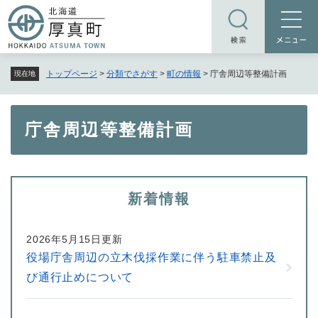
ペ
メニューを飛ばして本文へ
ー
ジ
の
トップページ
>
分類でさがす
>
町の情報
>
庁舎周辺等整備計画
現在地
先
頭
で
本
庁舎周辺等整備計画
す
文
。
新着情報
2026年5月15日更新
役場庁舎周辺の立木伐採作業に伴う駐車禁止及
び通行止めについて