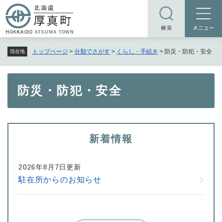
ペ
メニューを飛ばして本文へ
ー
ジ
の
トップページ
>
分類でさがす
>
くらし・手続き
>
防災・防犯・安全
現在地
先
頭
で
本
防災・防犯・安全
す
文
。
新着情報
2026年8月7日更新
駐在所からのお知らせ