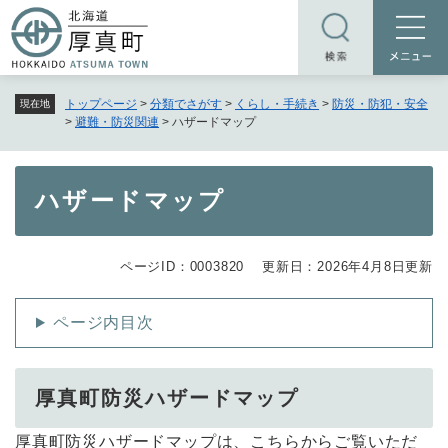
ペ
メニューを飛ばして本文へ
ー
ジ
の
トップページ
>
分類でさがす
>
くらし・手続き
>
防災・防犯・安全
現在地
先
>
避難・防災関連
>
ハザードマップ
頭
で
す
本
ハザードマップ
。
文
ページID：0003820
更新日：2026年4月8日更新
ページ内目次
厚真町防災ハザードマップ
厚真町防災ハザードマップは、こちらからご覧いただ