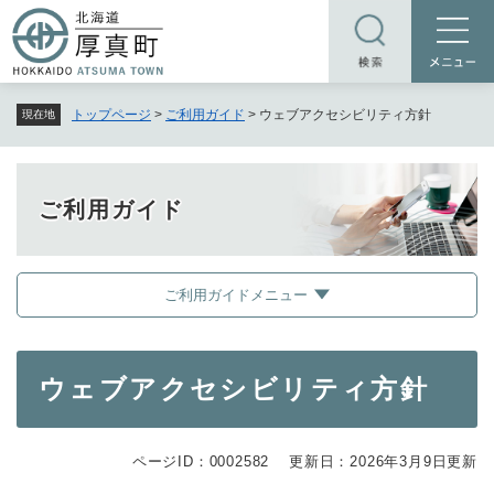
ペ
メニューを飛ばして本文へ
ー
ジ
の
トップページ
>
ご利用ガイド
>
ウェブアクセシビリティ方針
現在地
先
頭
で
す
ご利用ガイド
。
ご利用ガイドメニュー
本
ウェブアクセシビリティ方針
文
ページID：0002582
更新日：2026年3月9日更新