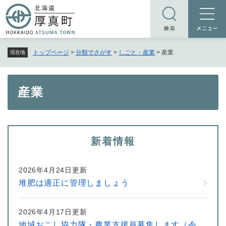
ペ
メニューを飛ばして本文へ
ー
ジ
の
トップページ
>
分類でさがす
>
しごと・産業
>
産業
現在地
先
頭
で
本
産業
す
文
。
新着情報
2026年4月24日更新
堆肥は適正に管理しましょう
2026年4月17日更新
地域おこし協力隊・農業支援員募集します（令