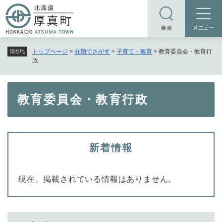
ペ
メニューを飛ばして本文へ
ー
ジ
の
トップページ
>
分類でさがす
>
子育て・教育
>
教育委員会・教育行
現在地
先
政
頭
で
す
本
教育委員会・教育行政
。
文
新着情報
現在、掲載されている情報はありません。