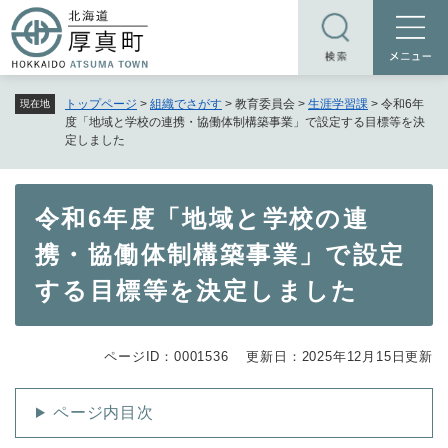
ペ
メニューを飛ばして本文へ
ー
ジ
の
トップページ
>
組織でさがす
>
教育委員会
>
生涯学習課
>
令和6年
現在地
先
度「地域と学校の連携・協働体制構築事業」で設定する目標等を決
頭
定しました
で
す
本
。
令和6年度「地域と学校の連
文
携・協働体制構築事業」で設定
する目標等を決定しました
ページID：0001536
更新日：2025年12月15日更新
ページ内目次