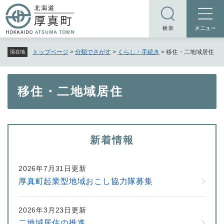
ペ
メニューを飛ばして本文へ
ー
ジ
の
トップページ
>
分類でさがす
>
くらし・手続き
>
移住・二地域居住
現在地
先
頭
で
本
移住・二地域居住
す
文
。
新着情報
2026年7月31日更新
厚真町起業型地域おこし協力隊募集
2026年3月23日更新
二地域居住の推進