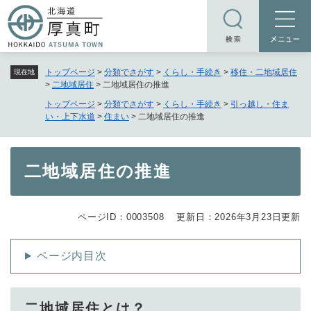
ペ
メニューを飛ばして本文へ
ー
ジ
の
トップページ
>
分類でさがす
>
くらし・手続き
>
移住・二地域居住
現在地
先
>
二地域居住
>
二地域居住の推進
頭
トップページ
>
分類でさがす
>
くらし・手続き
>
引っ越し・住ま
で
い・上下水道
>
住まい
>
二地域居住の推進
す
。
本
二地域居住の推進
文
ページID：0003508
更新日：2026年3月23日更新
ページ内目次
二地域居住とは？