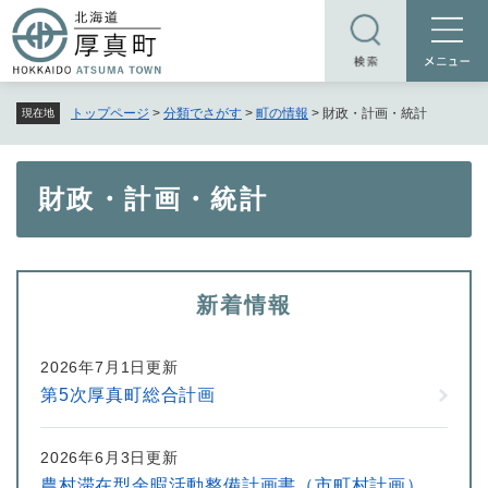
ペ
メニューを飛ばして本文へ
ー
ジ
の
トップページ
>
分類でさがす
>
町の情報
>
財政・計画・統計
現在地
先
頭
で
本
財政・計画・統計
す
文
。
新着情報
2026年7月1日更新
第5次厚真町総合計画
2026年6月3日更新
農村滞在型余暇活動整備計画書（市町村計画）