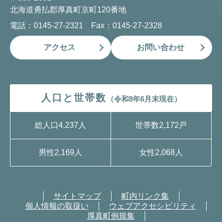
北海道勇払郡厚真町京町120番地
電話：0145-27-2321 Fax：0145-27-2328
アクセス
お問い合わせ
人口と世帯数
（令和8年6月末現在）
総人口
4,237人
世帯数
2,172戸
男性
2,169人
女性
2,068人
サイトマップ
町内リンク集
個人情報の取扱い
ウェブアクセシビリティ
厚真町例規集