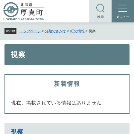
ペ
メニューを飛ばして本文へ
ー
ジ
の
トップページ
>
分類でさがす
>
町の情報
>
視察
現在地
先
頭
で
本
視察
す
文
。
新着情報
現在、掲載されている情報はありません。
視察