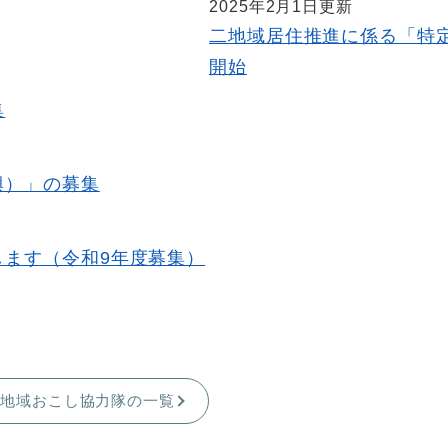
2025年2月1日更新
二地域居住推進に係る「特
開始
集
興）」の募集
します（令和9年度募集）
地域おこし協力隊の一覧