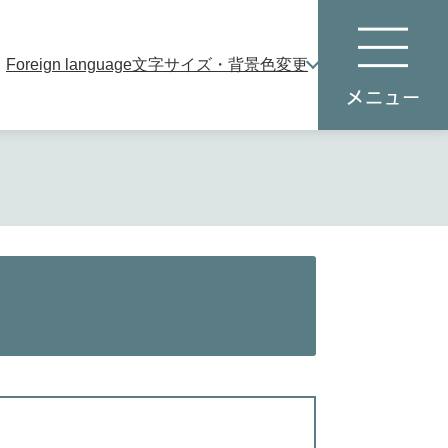
Foreign language
文字サイズ・背景色変更
本
メ
文
ニ
へ
ュ
ー