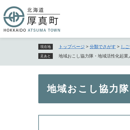
ペ
ー
ジ
の
先
頭
で
トップページ
>
分類でさがす
>
しご
現在地
す
地域おこし協力隊・地域活性化起業
足あと
。
本
地域おこし協力隊
文