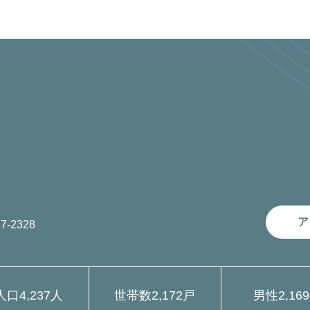
ア
7-2328
人口
4,237人
世帯数
2,172戸
男性
2,16