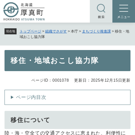
ペ
メニューを飛ばして本文へ
ー
ジ
の
トップページ
>
組織でさがす
>
本庁
>
まちづくり推進課
>
移住・地
現在地
先
域おこし協力隊
頭
で
す
本
移住・地域おこし協力隊
。
文
ページID：0001078
更新日：2025年12月15日更新
ページ内目次
移住について
陸・海・空全ての交通アクセスに恵まれた、利便性に