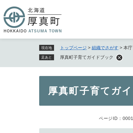
ペ
ー
ジ
の
先
頭
で
トップページ
>
組織でさがす
>
本庁
現在地
す
厚真町子育てガイドブック
足あと
。
本
厚真町子育てガ
文
ページID：0001