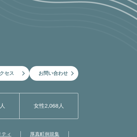
クセス
お問い合わせ
9人
女性
2,068人
リティ
厚真町例規集