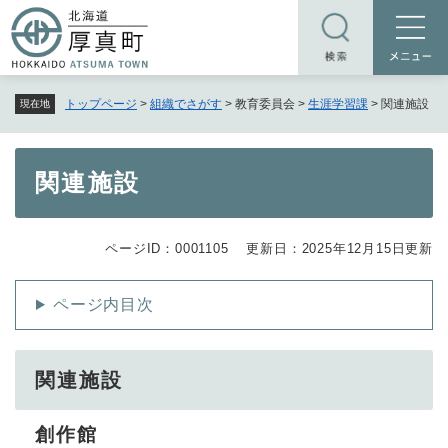
ペ
メニューを飛ばして本文へ
ー
ジ
の
トップページ
>
組織でさがす
>
教育委員会
>
生涯学習課
>
関連施設
現在地
先
頭
で
本
関連施設
す
文
。
ページID：0001105
更新日：2025年12月15日更新
ページ内目次
関連施設
創作館