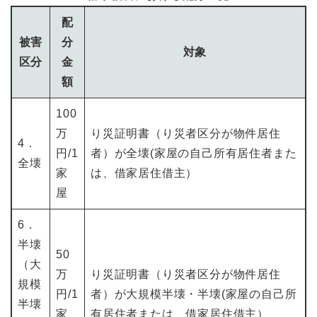
配
被害
分
対象
区分
金
額
100
万
り災証明書（り災者区分が物件居住
4．
円/1
者）が全壊(家屋の自己所有居住者また
全壊
家
は、借家居住借主）
屋
6．
半壊
50
（大
万
り災証明書（り災者区分が物件居住
規模
円/1
者）が大規模半壊・半壊(家屋の自己所
半壊
家
有居住者または、借家居住借主）