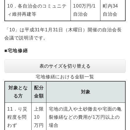
10．各自治会のコミュニテ
100万円/1
町内34
ィ維持再建等
自治会
自治会
「10」は平成31年1月31日（木曜日）開催の自治会長
会議で説明済です。
■
宅地修繕
表のサイズを切り替える
宅地修繕における金額一覧
対象とな
配分
対象
る方
金額
11．り災
上限
宅地の流入や土砂撤去や宅面の亀
程度を問
10
裂修繕などの費用が1万円以上の
わず
万円
場合