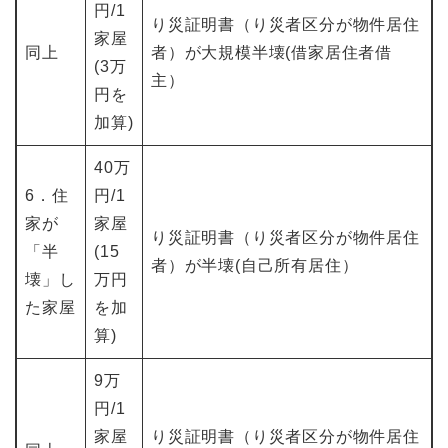
円/1
り災証明書（り災者区分が物件居住
家屋
同上
者）が大規模半壊(借家居住者借
(3万
主）
円を
加算)
40万
6．住
円/1
家が
家屋
り災証明書（り災者区分が物件居住
「半
(15
者）が半壊(自己所有居住）
壊」し
万円
た家屋
を加
算)
9万
円/1
家屋
り災証明書（り災者区分が物件居住