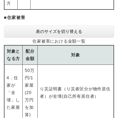
方
■住家被害
表のサイズを切り替える
住家被害における金額一覧
対象と
配分
対象
なる方
金額
50万
4．住
円/1
家が
家屋
り災証明書（り災者区分が物件居住
「全
(20
者）が全壊(自己所有居住者）
壊」し
万円
た家屋
を加
算)