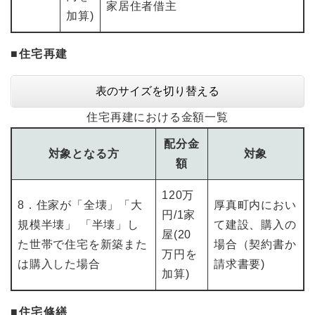
家居住者借主
加算)
■住宅再建
表のサイズを切り替える
住宅再建における金額一覧
配分金
対象となる方
対象
額
120万
8．住家が「全壊」「大
厚真町内におい
円/1家
規模半壊」 「半壊」し
て建設、購入の
屋(20
た世帯で住宅を新築また
場合（契約書か
万円を
は購入した場合
請求書要)
加算)
■住宅修繕