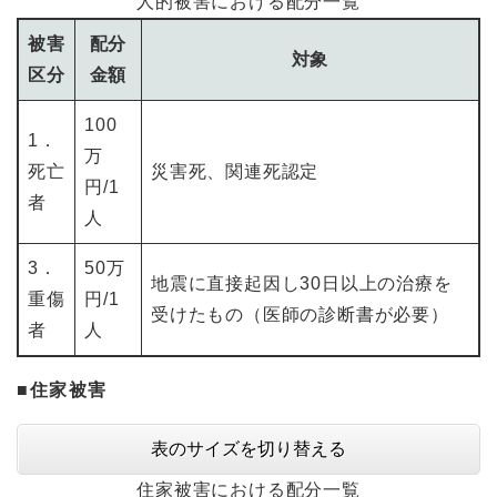
人的被害における配分一覧
被害
配分
対象
区分
金額
100
1．
万
死亡
災害死、関連死認定
円/1
者
人
3．
50万
地震に直接起因し30日以上の治療を
重傷
円/1
受けたもの（医師の診断書が必要）
者
人
■住家被害
表のサイズを切り替える
住家被害における配分一覧