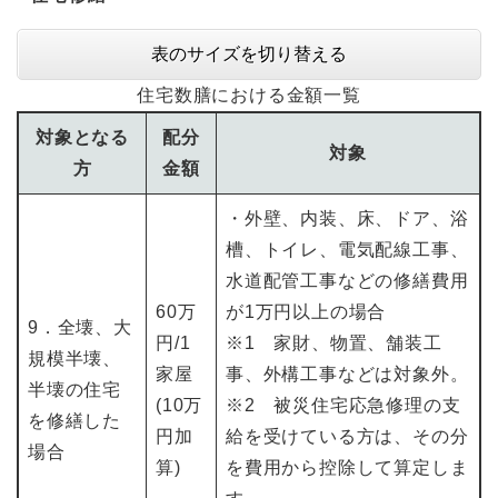
表のサイズを切り替える
住宅数膳における金額一覧
対象となる
配分
対象
方
金額
・外壁、内装、床、ドア、浴
槽、トイレ、電気配線工事、
水道配管工事などの修繕費用
60万
が1万円以上の場合
9．全壊、大
円/1
※1 家財、物置、舗装工
規模半壊、
家屋
事、外構工事などは対象外。
半壊の住宅
(10万
※2 被災住宅応急修理の支
を修繕した
円加
給を受けている方は、その分
場合
算)
を費用から控除して算定しま