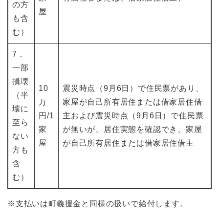
の方
屋
も含
む）
7．
一部
損壊
10
震災時点（9月6日）で住民票があり、
（半
万
家屋が自己所有居住または借家居住借
壊に
円/1
主および震災時点（9月6日）で住民票
至ら
家
が無いが、居住実態を確認でき、家屋
ない
屋
が自己所有居住または借家居住借主
方も
含
む）
※支払いは町義援金と同様の扱いで給付します。