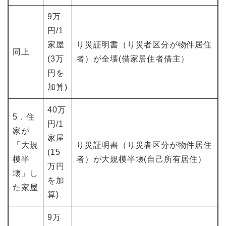
9万
円/1
家屋
り災証明書（り災者区分が物件居住
同上
(3万
者）が全壊(借家居住者借主）
円を
加算)
40万
5．住
円/1
家が
家屋
「大規
り災証明書（り災者区分が物件居住
(15
模半
者）が大規模半壊(自己所有居住）
万円
壊」し
を加
た家屋
算)
9万