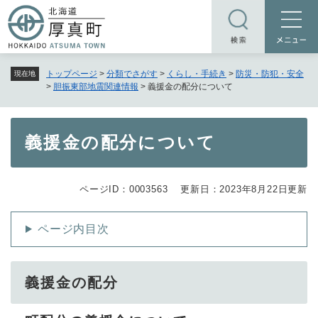
ペ
メニューを飛ばして本文へ
ー
ジ
の
トップページ
>
分類でさがす
>
くらし・手続き
>
防災・防犯・安全
現在地
先
>
胆振東部地震関連情報
>
義援金の配分について
頭
で
す
本
義援金の配分について
。
文
ページID：0003563
更新日：2023年8月22日更新
ページ内目次
義援金の配分