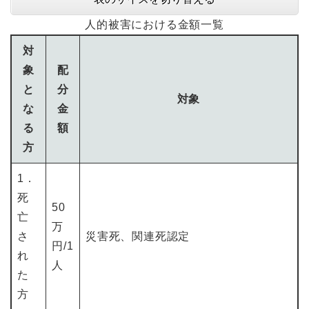
人的被害における金額一覧
対
象
配
と
分
対象
な
金
る
額
方
1．
死
50
亡
万
さ
災害死、関連死認定
円/1
れ
人
た
方