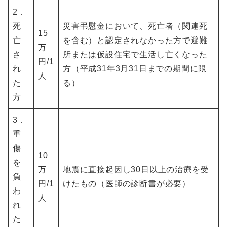
2．
死
災害弔慰金において、死亡者（関連死
15
亡
を含む）と認定されなかった方で避難
万
さ
所または仮設住宅で生活し亡くなった
円/1
れ
方（平成31年3月31日までの期間に限
人
た
る）
方
3．
重
傷
10
を
万
地震に直接起因し30日以上の治療を受
負
円/1
けたもの（医師の診断書が必要）
わ
人
れ
た