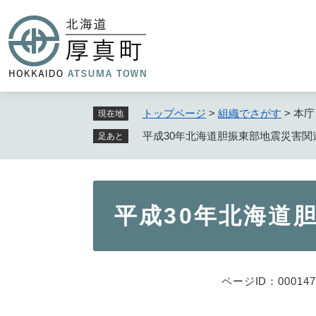
ペ
ー
ジ
の
先
頭
で
トップページ
>
組織でさがす
>
本庁
現在地
す
平成30年北海道胆振東部地震災害関
足あと
。
本
平成30年北海道
文
ページID：000147