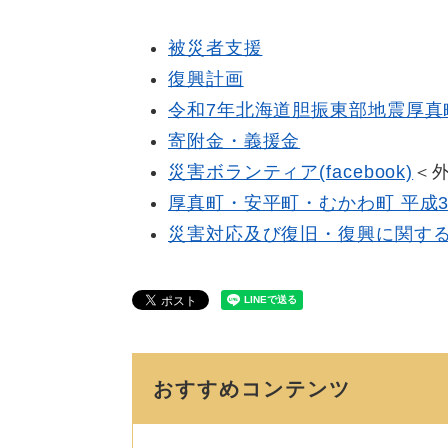
被災者支援
復興計画
令和7年北海道胆振東部地震厚真
寄附金・義援金
災害ボランティア(facebook)
＜
厚真町・安平町・むかわ町 平成
災害対応及び復旧・復興に関す
おすすめコンテンツ