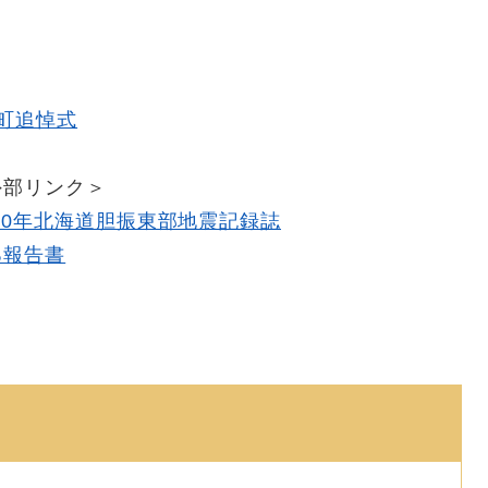
町追悼式
外部リンク＞
30年北海道胆振東部地震記録誌
る報告書