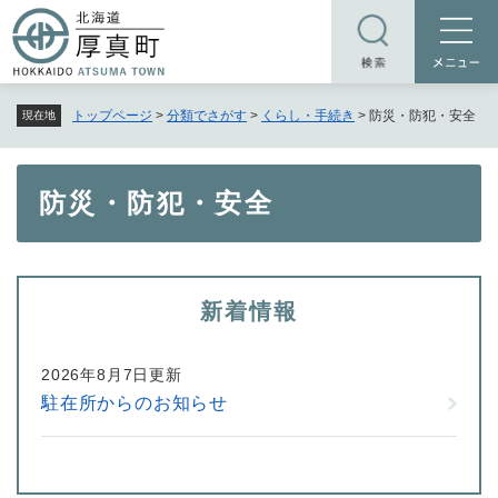
ペ
メニューを飛ばして本文へ
ー
ジ
の
トップページ
>
分類でさがす
>
くらし・手続き
>
防災・防犯・安全
現在地
先
頭
で
本
防災・防犯・安全
す
文
。
新着情報
2026年8月7日更新
駐在所からのお知らせ