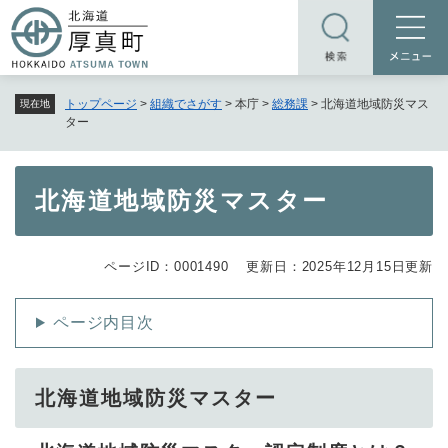
ペ
メニューを飛ばして本文へ
ー
ジ
の
トップページ
>
組織でさがす
>
本庁
>
総務課
>
北海道地域防災マス
現在地
先
ター
頭
で
す
本
北海道地域防災マスター
。
文
ページID：0001490
更新日：2025年12月15日更新
ページ内目次
北海道地域防災マスター