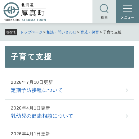
ペ
メニューを飛ばして本文へ
ー
ジ
の
トップページ
>
相談・問い合わせ
>
育児・保育
>
子育て支援
現在地
先
頭
で
本
子育て支援
す
文
。
2026年7月10日更新
定期予防接種について
2026年4月1日更新
乳幼児の健康相談について
2026年4月1日更新