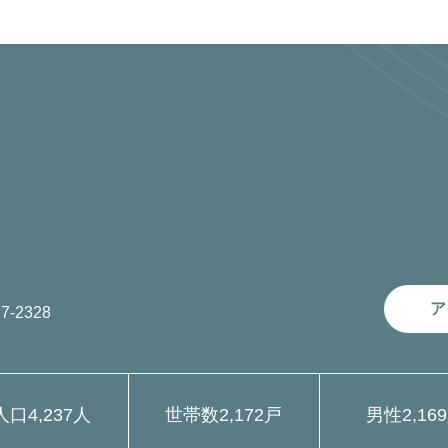
ア
7-2328
人口
4,237人
世帯数
2,172戸
男性
2,16