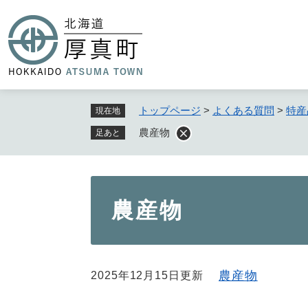
ペ
ー
ジ
の
先
頭
で
トップページ
>
よくある質問
>
特産
現在地
す
農産物
足あと
。
本
農産物
文
農産物
2025年12月15日更新