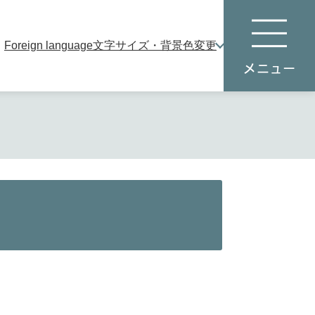
Foreign language
文字サイズ・背景色変更
本
メ
文
ニ
へ
ュ
ー