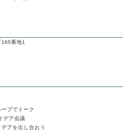
65番地1
ループでトーク
イデア会議
イデアを出し合おう