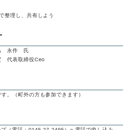
なで整理し、共有しよう
ー
島 永作 氏
 代表取締役Ceo
です。（町外の方も参加できます）
電話：0145-27-2495）へ電話で申し込み