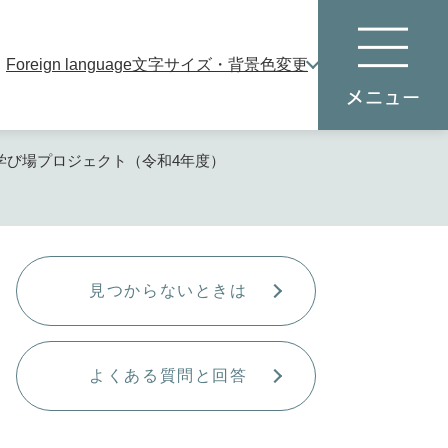
Foreign language
文字サイズ・背景色変更
本
メ
文
ニ
へ
ュ
ー
の学び場プロジェクト（令和4年度）
見つからないときは
よくある質問と回答