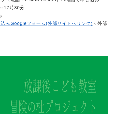
17時30分
み
みGoogleフォーム(外部サイトへリンク)
＜外部