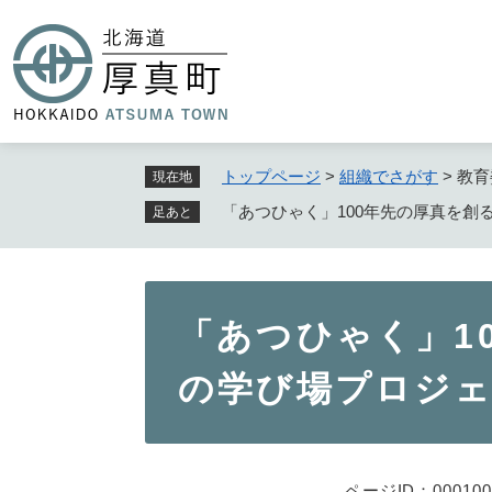
ペ
ー
ジ
の
先
頭
で
トップページ
>
組織でさがす
>
教育
現在地
す
「あつひゃく」100年先の厚真を創
足あと
。
本
「あつひゃく」10
文
の学び場プロジェ
ページID：000100