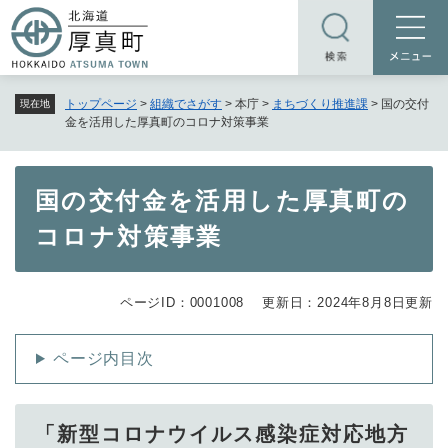
ペ
メニューを飛ばして本文へ
ー
ジ
の
トップページ
>
組織でさがす
>
本庁
>
まちづくり推進課
>
国の交付
現在地
先
金を活用した厚真町のコロナ対策事業
頭
で
す
本
国の交付金を活用した厚真町の
。
文
コロナ対策事業
ページID：0001008
更新日：2024年8月8日更新
ページ内目次
「新型コロナウイルス感染症対応地方