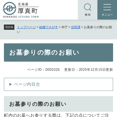
ペ
メニューを飛ばして本文へ
ー
ジ
の
トップページ
>
組織でさがす
>
本庁
>
住民課
>
お墓参りの際のお願
現在地
先
い
頭
で
す
本
お墓参りの際のお願い
。
文
ページID：0001026
更新日：2025年12月15日更新
ページ内目次
お墓参りの際のお願い
町内のお墓へお参りする際は、下記の点についてご注