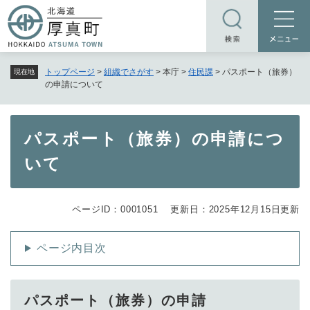
ペ
メニューを飛ばして本文へ
ー
ジ
の
トップページ
>
組織でさがす
>
本庁
>
住民課
>
パスポート（旅券）
現在地
先
の申請について
頭
で
す
本
パスポート（旅券）の申請につ
。
文
いて
ページID：0001051
更新日：2025年12月15日更新
ページ内目次
パスポート（旅券）の申請