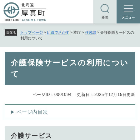
ペ
メニューを飛ばして本文へ
ー
ジ
の
トップページ
>
組織でさがす
>
本庁
>
住民課
>
介護保険サービスの
現在地
先
利用について
頭
で
す
本
介護保険サービスの利用につい
。
文
て
ページID：0001094
更新日：2025年12月15日更新
ページ内目次
介護サービス