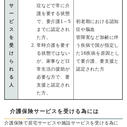
サ
症などで常に介
ー
護を要する状態
ビ
で、要介護1～5
初老期における認知
ス
までに認定され
症や脳血
を
た方。
管障害など加齢に伴
受
常時介護を要す
う疾病で国が指定し
け
る状態ではない
た16疾病を原因とし
ら
が、家事など日
て要介護、要支援と
れ
常生活の援助が
認定された方
る
必要な方で、要
人
支援と認定され
た方。
介護保険サービスを受ける為には
介護保険で居宅サービスや施設サービスを受ける為に