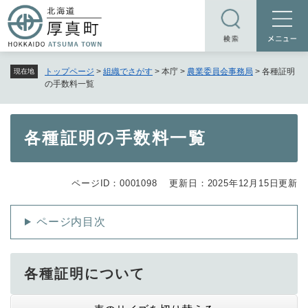
ペ
メニューを飛ばして本文へ
ー
ジ
の
トップページ
>
組織でさがす
>
本庁
>
農業委員会事務局
>
各種証明
現在地
先
の手数料一覧
頭
で
す
本
各種証明の手数料一覧
。
文
ページID：0001098
更新日：2025年12月15日更新
ページ内目次
各種証明について