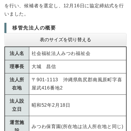
を行い、候補者を選定し、12月16日に協定締結式を行
いました。
移管先法人の概要
表のサイズを切り替える
法人名
社会福祉法人みつわ福祉会
理事長
大城 昌信
法人所
〒901-1113 沖縄県島尻郡南風原町字喜
在地
屋武416番地2
法人設
昭和52年2月18日
立日
運営施
みつわ保育園(所在地は法人所在地と同じ)
設