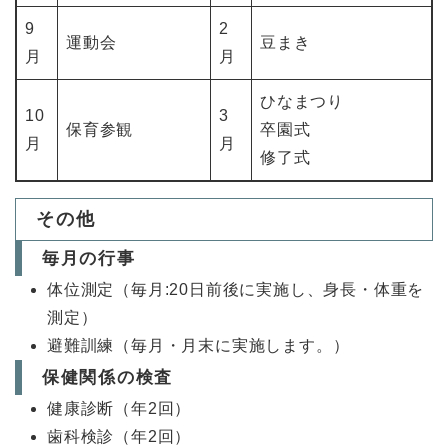
9
2
運動会
豆まき
月
月
ひなまつり
10
3
保育参観
卒園式
月
月
修了式
その他
毎月の行事
体位測定（毎月:20日前後に実施し、身長・体重を
測定）
避難訓練（毎月・月末に実施します。）
保健関係の検査
健康診断（年2回）
歯科検診（年2回）