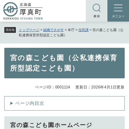
ペ
メニューを飛ばして本文へ
ー
ジ
の
トップページ
>
組織でさがす
>
本庁
>
住民課
>
宮の森こども園（公
現在地
先
私連携保育所型認定こども園）
頭
で
す
本
宮の森こども園（公私連携保育
。
文
所型認定こども園）
ページID：0001114
更新日：2026年4月1日更新
ページ内目次
宮の森こども園ホームページ