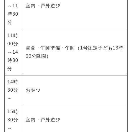
～11
室内・戸外遊び
時30
分
11時
00分
昼食・午睡準備・午睡（1号認定子ども13時
～14
00分降園）
時30
分
14時
30分
おやつ
～
15時
30分
室内・戸外遊び
～