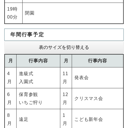
19時
閉園
00分
年間行事予定
表のサイズを切り替える
月
行事内容
月
行事内容
4
進級式
11
発表会
月
入園式
月
6
保育参観
12
クリスマス会
月
いちご狩り
月
8
1
遠足
こども新年会
月
月