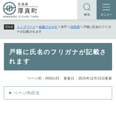
ペ
メニューを飛ばして本文へ
ー
ジ
の
トップページ
>
組織でさがす
>
本庁
>
住民課
>
戸籍に氏名のフリガ
現在地
先
ナが記載されます
頭
で
す
本
戸籍に氏名のフリガナが記載さ
。
文
れます
ページID：0001143
更新日：2025年12月15日更新
ページ内目次