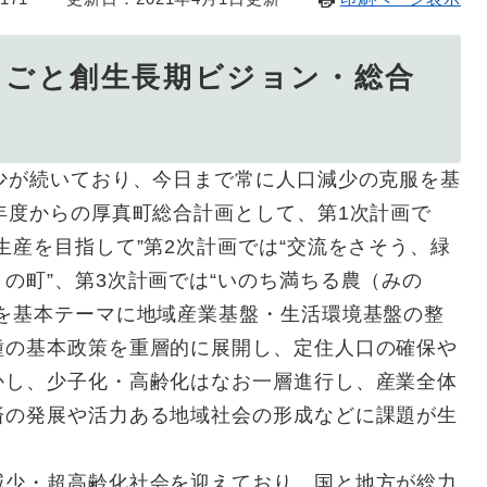
しごと創生長期ビジョン・総合
少が続いており、今日まで常に人口減少の克服を基
年度からの厚真町総合計画として、第1次計画で
生産を目指して”第2次計画では“交流をさそう、緑
の町”、第3次計画では“いのち満ちる農（みの
”を基本テーマに地域産業基盤・生活環境基盤の整
種の基本政策を重層的に展開し、定住人口の確保や
かし、少子化・高齢化はなお一層進行し、産業全体
済の発展や活力ある地域社会の形成などに課題が生
減少・超高齢化社会を迎えており、国と地方が総力