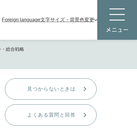
Foreign language
文字サイズ・背景色変更
本
メ
文
ニ
へ
ュ
ー
ン・総合戦略
見つからないときは
よくある質問と回答