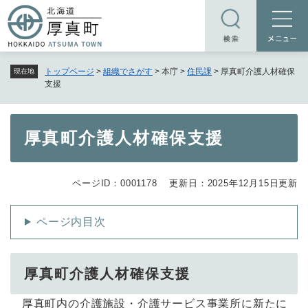
ペ
メニューを飛ばして本文へ
ー
ジ
の
トップページ
>
組織でさがす
>
本庁
>
住民課
>
厚真町介護人材確保
現在地
先
支援
頭
で
す
本
厚真町介護人材確保支援
。
文
ページID：0001178
更新日：2025年12月15日更新
ページ内目次
厚真町介護人材確保支援
厚真町内の介護施設・介護サービス事業所に新たに