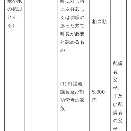
最小限
町に対し特
の範囲
に友好若し
とす
くは功績の
相当額
る）
あった方で
町長が必要
と認めるも
の
配偶
者、
父
(1) 町議会
母、
議員及び町
5,000
子及
功労者の家
円
び配
族
偶者
の父
母