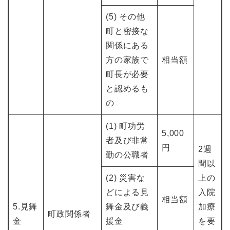
(5) その他
町と密接な
関係にある
方の家族で
相当額
町長が必要
と認めるも
の
(1) 町功労
5,000
者及び非常
円
2週
勤の公職者
間以
(2) 災害な
上の
どによる見
入院
相当額
5.見舞
舞金及び義
加療
町政関係者
金
援金
を要