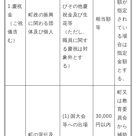
額が
1.慶祝
びその他慶
指定
金
町政の振興
祝金及び生
相当額
され
（ご祝
に関わる団
花等
等
てい
儀含
体及び個人
（ただし、
る場
む）
職員に関す
合は
る慶祝は対
指定
象外とす
金額
る）
とす
る。
町又
は教
育委
(1) 国大会
30,000
員会
等への出場
円以内
から
町の宣伝及
補助