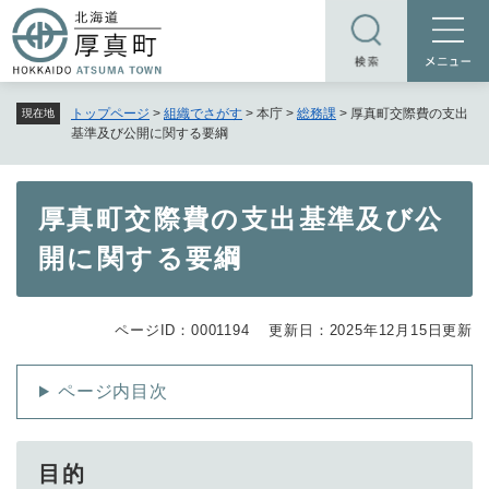
ペ
メニューを飛ばして本文へ
ー
ジ
の
トップページ
>
組織でさがす
>
本庁
>
総務課
>
厚真町交際費の支出
現在地
先
基準及び公開に関する要綱
頭
で
す
本
厚真町交際費の支出基準及び公
。
文
開に関する要綱
ページID：0001194
更新日：2025年12月15日更新
ページ内目次
目的