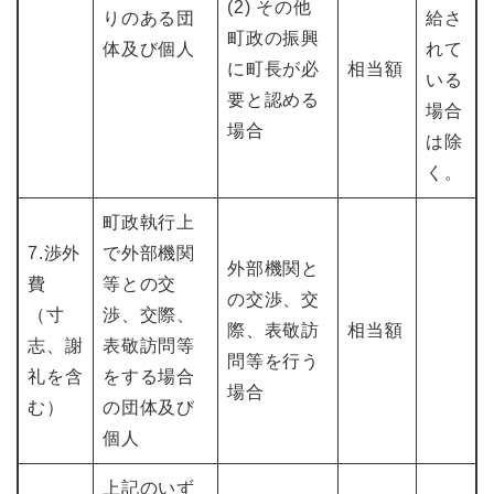
(2) その他
りのある団
給さ
町政の振興
体及び個人
れて
に町長が必
相当額
いる
要と認める
場合
場合
は除
く。
町政執行上
7.渉外
で外部機関
外部機関と
費
等との交
の交渉、交
（寸
渉、交際、
際、表敬訪
相当額
志、謝
表敬訪問等
問等を行う
礼を含
をする場合
場合
む）
の団体及び
個人
上記のいず