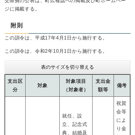
交際費の公表は、町広報誌への掲載及び町ホームペー
ジに掲載する。
附則
この訓令は、平成17年4月1日から施行する。
この訓令は、令和2年10月1日から施行する。
表のサイズを切り替える
支出区
対象項目
支出金
対象
備考
分
（対象者）
額等
祝賀
会等
就任、設
によ
立、記念式
り金
典、結婚及