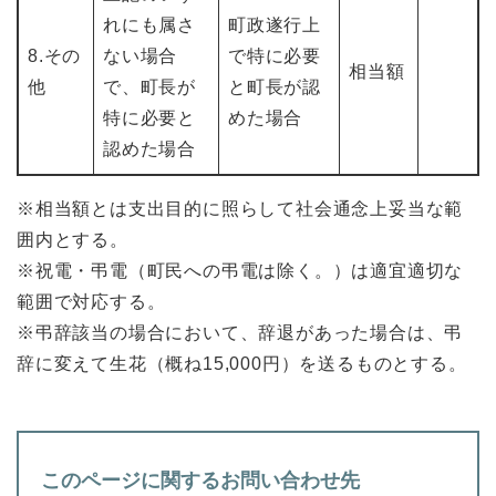
れにも属さ
町政遂行上
8.その
ない場合
で特に必要
相当額
他
で、町長が
と町長が認
特に必要と
めた場合
認めた場合
※相当額とは支出目的に照らして社会通念上妥当な範
囲内とする。
※祝電・弔電（町民への弔電は除く。）は適宜適切な
範囲で対応する。
※弔辞該当の場合において、辞退があった場合は、弔
辞に変えて生花（概ね15,000円）を送るものとする。
このページに関するお問い合わせ先