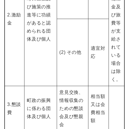
び施策の推
金及
2.激励
進等に功績
び旅
金
があると認
費等
められる団
が支
体及び個人
給さ
れて
適宜対
(2) その他
いる
応
場合
は除
く。
意見交換、
相当額
町政の振興
情報収集の
3.懇談
又は会
に係わる団
ための懇談
費
費相当
体及び個人
会及び懇親
額
会