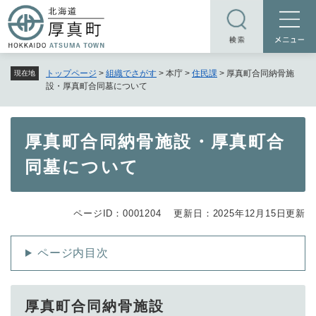
ペ
メニューを飛ばして本文へ
ー
ジ
の
トップページ
>
組織でさがす
>
本庁
>
住民課
>
厚真町合同納骨施
現在地
先
設・厚真町合同墓について
頭
で
す
本
厚真町合同納骨施設・厚真町合
。
文
同墓について
ページID：0001204
更新日：2025年12月15日更新
ページ内目次
厚真町合同納骨施設