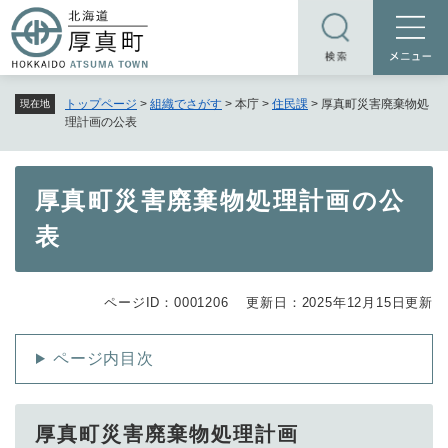
ペ
メニューを飛ばして本文へ
ー
ジ
の
トップページ
>
組織でさがす
>
本庁
>
住民課
>
厚真町災害廃棄物処
現在地
先
理計画の公表
頭
で
す
本
厚真町災害廃棄物処理計画の公
。
文
表
ページID：0001206
更新日：2025年12月15日更新
ページ内目次
厚真町災害廃棄物処理計画