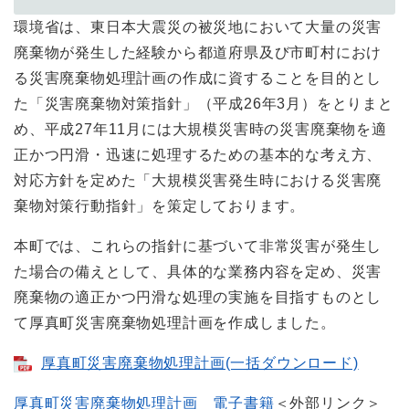
環境省は、東日本大震災の被災地において大量の災害
廃棄物が発生した経験から都道府県及び市町村におけ
る災害廃棄物処理計画の作成に資することを目的とし
た「災害廃棄物対策指針」（平成26年3月）をとりまと
め、平成27年11月には大規模災害時の災害廃棄物を適
正かつ円滑・迅速に処理するための基本的な考え方、
対応方針を定めた「大規模災害発生時における災害廃
棄物対策行動指針」を策定しております。
本町では、これらの指針に基づいて非常災害が発生し
た場合の備えとして、具体的な業務内容を定め、災害
廃棄物の適正かつ円滑な処理の実施を目指すものとし
て厚真町災害廃棄物処理計画を作成しました。
厚真町災害廃棄物処理計画(一括ダウンロード)
厚真町災害廃棄物処理計画 電子書籍
＜外部リンク＞