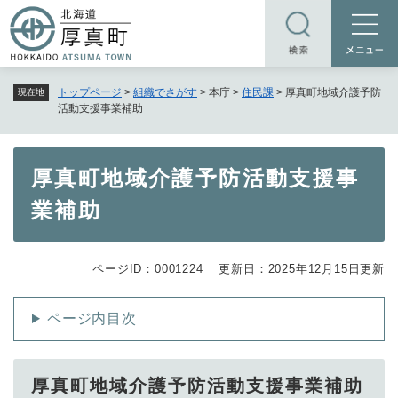
ペ
メニューを飛ばして本文へ
ー
ジ
の
トップページ
>
組織でさがす
>
本庁
>
住民課
>
厚真町地域介護予防
現在地
先
活動支援事業補助
頭
で
す
本
厚真町地域介護予防活動支援事
。
文
業補助
ページID：0001224
更新日：2025年12月15日更新
ページ内目次
厚真町地域介護予防活動支援事業補助