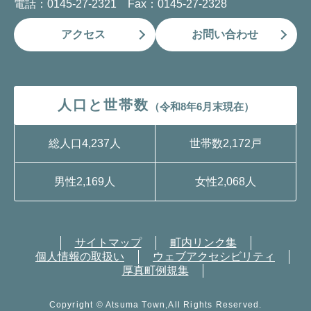
電話：0145-27-2321 Fax：0145-27-2328
アクセス
お問い合わせ
人口と世帯数
（令和8年6月末現在）
総人口
4,237人
世帯数
2,172戸
男性
2,169人
女性
2,068人
サイトマップ
町内リンク集
個人情報の取扱い
ウェブアクセシビリティ
厚真町例規集
Copyright © Atsuma Town,All Rights Reserved.