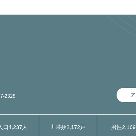
ア
7-2328
人口
4,237人
世帯数
2,172戸
男性
2,16