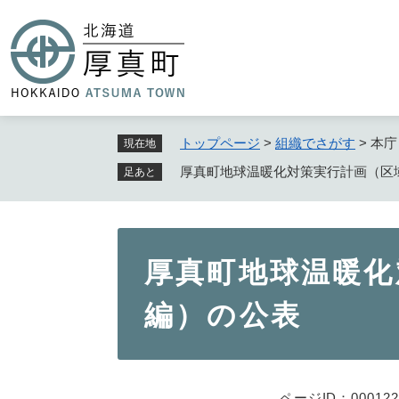
ペ
ー
ジ
の
先
頭
で
トップページ
>
組織でさがす
>
本庁
現在地
す
厚真町地球温暖化対策実行計画（区
足あと
。
本
厚真町地球温暖化
文
編）の公表
ページID：000122