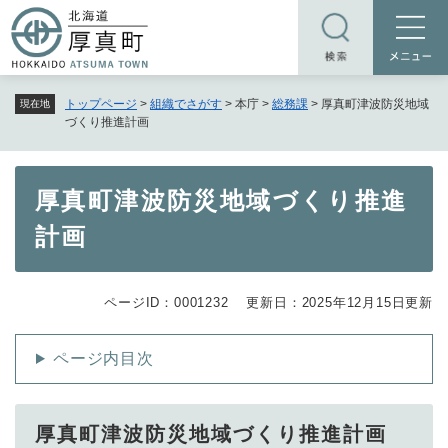
ペ
メニューを飛ばして本文へ
ー
ジ
の
トップページ
>
組織でさがす
>
本庁
>
総務課
>
厚真町津波防災地域
現在地
先
づくり推進計画
頭
で
す
本
厚真町津波防災地域づくり推進
。
文
計画
ページID：0001232
更新日：2025年12月15日更新
ページ内目次
厚真町津波防災地域づくり推進計画