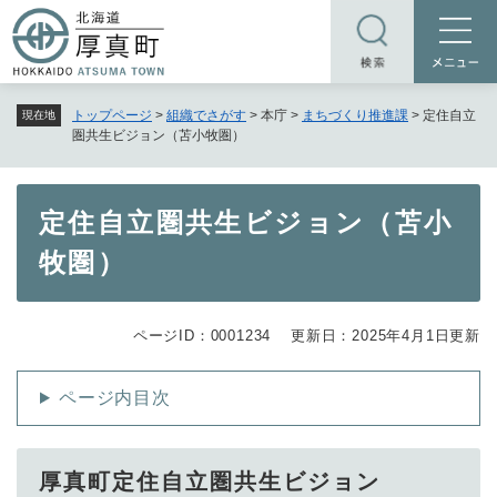
ペ
メニューを飛ばして本文へ
ー
ジ
の
トップページ
>
組織でさがす
>
本庁
>
まちづくり推進課
>
定住自立
現在地
先
圏共生ビジョン（苫小牧圏）
頭
で
す
本
定住自立圏共生ビジョン（苫小
。
文
牧圏）
ページID：0001234
更新日：2025年4月1日更新
ページ内目次
厚真町定住自立圏共生ビジョン