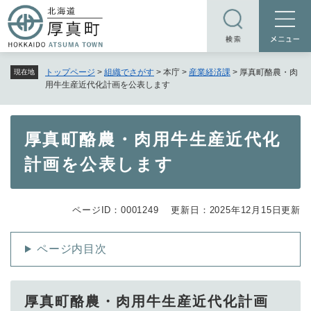
ペ
メニューを飛ばして本文へ
ー
ジ
の
トップページ
>
組織でさがす
>
本庁
>
産業経済課
>
厚真町酪農・肉
現在地
先
用牛生産近代化計画を公表します
頭
で
す
本
厚真町酪農・肉用牛生産近代化
。
文
計画を公表します
ページID：0001249
更新日：2025年12月15日更新
ページ内目次
厚真町酪農・肉用牛生産近代化計画